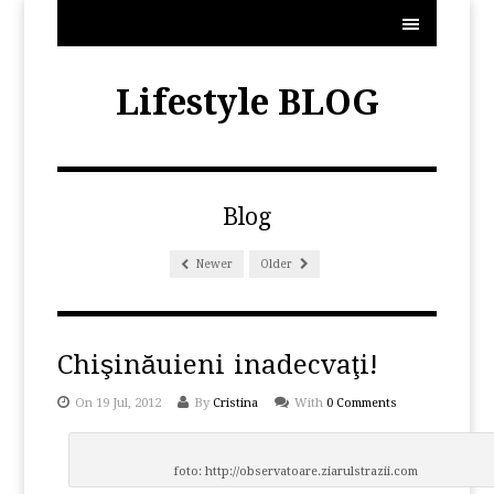
MENU
Lifestyle BLOG
Blog
Newer
Older
Chişinăuieni inadecvaţi!
On 19 Jul, 2012
By
Cristina
With
0 Comments
foto: http://observatoare.ziarulstrazii.com