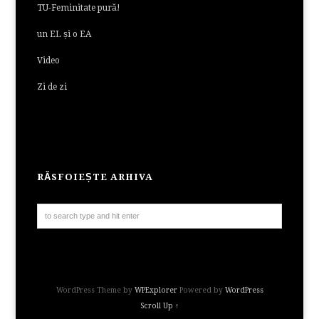
TU-Feminitate pură!
un EL și o EA
Video
Zi de zi
RĂSFOIEȘTE ARHIVA
WordPress Theme by
WPExplorer
Powered by
WordPress
Scroll Up ↑