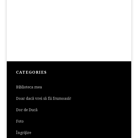
CATEGORIES
Biblioteca mea
Doar dacă vrei să fii frumoasă!
Dor de Ducă
Foto
Îngrijire