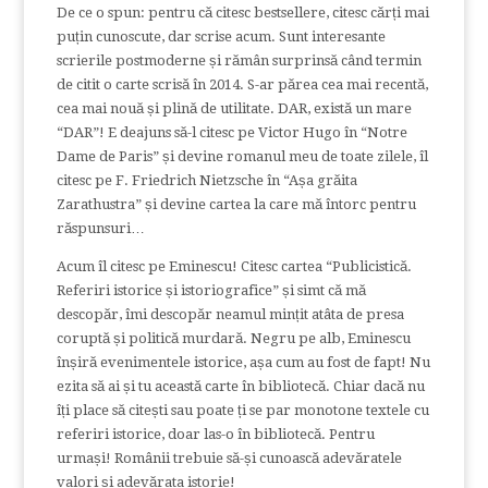
De ce o spun: pentru că citesc bestsellere, citesc cărți mai
puțin cunoscute, dar scrise acum. Sunt interesante
scrierile postmoderne și rămân surprinsă când termin
de citit o carte scrisă în 2014. S-ar părea cea mai recentă,
cea mai nouă și plină de utilitate. DAR, există un mare
“DAR”! E deajuns să-l citesc pe Victor Hugo în “Notre
Dame de Paris” și devine romanul meu de toate zilele, îl
citesc pe F. Friedrich Nietzsche în “Așa grăita
Zarathustra” și devine cartea la care mă întorc pentru
răspunsuri…
Acum îl citesc pe Eminescu! Citesc cartea “Publicistică.
Referiri istorice și istoriografice” și simt că mă
descopăr, îmi descopăr neamul mințit atâta de presa
coruptă și politică murdară. Negru pe alb, Eminescu
înșiră evenimentele istorice, așa cum au fost de fapt! Nu
ezita să ai și tu această carte în bibliotecă. Chiar dacă nu
îți place să citești sau poate ți se par monotone textele cu
referiri istorice, doar las-o în bibliotecă. Pentru
urmași! Românii trebuie să-și cunoască adevăratele
valori și adevărata istorie!