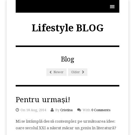
MENU
Lifestyle BLOG
Blog
Newer
Older
Pentru urmași!
On 18 Aug, 2014
By
Cristina
With
0 Comments
Mi se întâmplă des să contemplez pe următoarea idee:
oare secolul XXI a născut măcar un geniu în literatură?