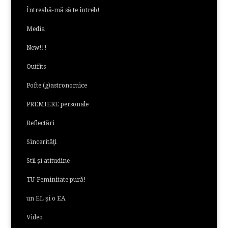
Întreabă-mă să te întreb!
Media
New!!!
Outfits
Pofte (g)astronomice
PREMIERE personale
Reflectări
Sincerităţi
Stil și atitudine
TU-Feminitate pură!
un EL și o EA
Video