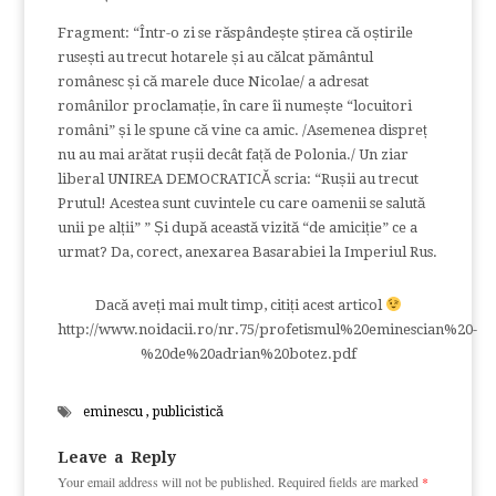
Fragment: “Într-o zi se răspândește știrea că oștirile
rusești au trecut hotarele și au călcat pământul
românesc și că marele duce Nicolae/ a adresat
românilor proclamație, în care îi numește “locuitori
români” și le spune că vine ca amic. /Asemenea dispreț
nu au mai arătat rușii decât față de Polonia./ Un ziar
liberal UNIREA DEMOCRATICĂ scria: “Rușii au trecut
Prutul! Acestea sunt cuvintele cu care oamenii se salută
unii pe alții” ” Și după această vizită “de amiciție” ce a
urmat? Da, corect, anexarea Basarabiei la Imperiul Rus.
Dacă aveți mai mult timp, citiți acest articol
http://www.noidacii.ro/nr.75/profetismul%20eminescian%20-
%20de%20adrian%20botez.pdf
eminescu
,
publicistică
Leave a Reply
Your email address will not be published.
Required fields are marked
*