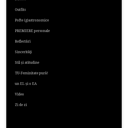
Outfits
Pofte (g)astronomice
PREMIERE personale
Reflectări
Sincerităţi
Stil și atitudine
TU-Feminitate pură!
un EL și o EA
Video
Zi de zi