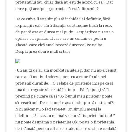
prietenului tău, chiar dacă nu ești de acord cu ea”. Dar
oare poți accepta ignoranța născută din senin?
De ce cuiva îi este simplu să închidă uși definitiv, fără
explicații reale, fără discuții, cu atitudine trasă la rece,
de parcă așa ar durea mai puțin. Despărțirea nu este o
epilare cu epilatorul care are un container pentru
gheață, care cică ameliorează durerea! Pe naiba!
Despărțirea doare mult și tare!
{Un an, zi de zi, am încercat să înțeleg, dar nu mi-a reușit
care ar fi motivul adecvat pentru a rupe firul unei
prietenii durabile… O relație de prietenie începe ca și
una de dragoste și rezistă în timp… Până ajungi să îl
prezinți pe cutare ca și ” X- bunul meu prieten” poate
să treacă ani! De ce atunci e așa de simplu să destrami?!
Nici măcar nu o faci tet-a-tet. Un simplu mesaj la
telefon… “Scuze, eu nu mai vreau să fiu prietenul tau! ”
nu poate destrăma o prietenie! Ok, poate o fi prietenia
destrămată pentru cel care o taie, dar ce se simte cealaltă