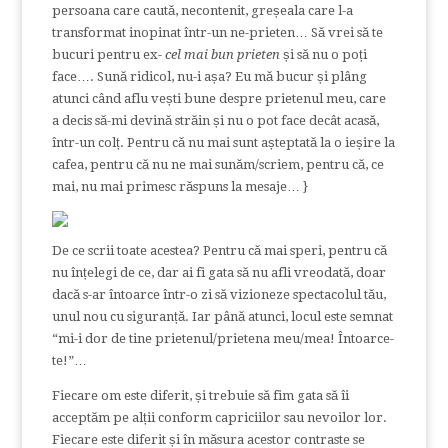
persoana care caută, necontenit, greșeala care l-a
transformat inopinat într-un ne-prieten… Să vrei să te
bucuri pentru ex-
cel mai bun prieten
și să nu o poți
face…. Sună ridicol, nu-i așa? Eu mă bucur și plâng
atunci când aflu vești bune despre prietenul meu, care
a decis să-mi devină străin și nu o pot face decât acasă,
într-un colț. Pentru că nu mai sunt așteptată la o ieșire la
cafea, pentru că nu ne mai sunăm/scriem, pentru că, ce
mai, nu mai primesc răspuns la mesaje… }
De ce scrii toate acestea? Pentru că mai speri, pentru că
nu înțelegi de ce, dar ai fi gata să nu afli vreodată, doar
dacă s-ar întoarce într-o zi să vizioneze spectacolul tău,
unul nou cu siguranță. Iar până atunci, locul este semnat
“mi-i dor de tine prietenul/prietena meu/mea! Întoarce-
te!”…
Fiecare om este diferit, și trebuie să fim gata să îi
acceptăm pe alții conform capriciilor sau nevoilor lor.
Fiecare este diferit și în măsura acestor contraste se