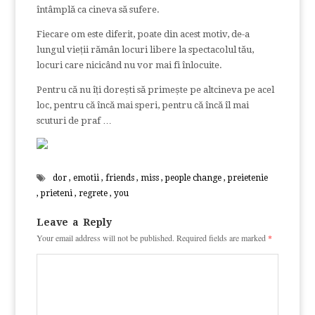
întâmplă ca cineva să sufere.
Fiecare om este diferit, poate din acest motiv, de-a
lungul vieții rămân locuri libere la spectacolul tău,
locuri care nicicând nu vor mai fi înlocuite.
Pentru că nu îți dorești să primește pe altcineva pe acel
loc, pentru că încă mai speri, pentru că încă îl mai
scuturi de praf …
dor
,
emotii
,
friends
,
miss
,
people change
,
preietenie
,
prieteni
,
regrete
,
you
Leave a Reply
Your email address will not be published.
Required fields are marked
*