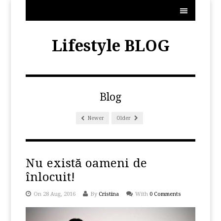
MENU
Lifestyle BLOG
Blog
Newer
Older
Nu există oameni de
înlocuit!
On 28 Aug, 2016
By
Cristina
With
0 Comments