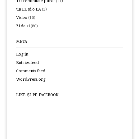
TU-Feminitate pură!
(11)
un EL și o EA
(1)
Video
(16)
Zi de zi
(80)
META
Log in
Entries feed
Comments feed
WordPress.org
LIKE ȘI PE FACEBOOK