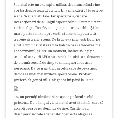
Sau, mai este un exemplu, utilizat des atunci când vine
vorba despre teatrul vieții… Imaginează-ți că tu ești pe
scenă. Scena vieții tale. Iar spectatorii, cu care
interacționezi de-a lungul “spectacolului” sunt prietenii,
rudele, foștii/fostele, cunoștințe noi sau vechi… Și în
mare parte sunt toți prezenți, și ai emoții pentru că
trebuie să ieși în scenă. De la cineva primești flori, pe
altul îl cuprinzi și îl așezi la balcon că are vederea mai
rea sărmanul, și într-un moment, înainte să îeși pe
scenă, observi că El/Ea nu a venit. Intuiai asta, deoarece
de o bună bucată de timp te simți ignorat de acea
persoană. Da, tu îi simți lipsa celui care de ceva timp
decide să nu-ți mai viziteze spectacolele. Probabil
preferă alt gen și stil. E alegerea lui până la urmă…
Tu, nu permiți nimănui să se așeze pe locul acelui
prieten… De-a lungul vieții ai mai avut situații în care să
accepți ceea ce nu depinde de tine. Cărțile ți-au
descoperit secrete adevărate: “respectă alegerea