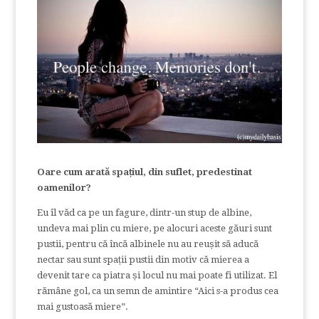
Oare cum arată spațiul, din suflet, predestinat
oamenilor?
Eu îl văd ca pe un fagure, dintr-un stup de albine,
undeva mai plin cu miere, pe alocuri aceste găuri sunt
pustii, pentru că încă albinele nu au reușit să aducă
nectar sau sunt spații pustii din motiv că mierea a
devenit tare ca piatra și locul nu mai poate fi utilizat. El
rămâne gol, ca un semn de amintire “Aici s-a produs cea
mai gustoasă miere”.