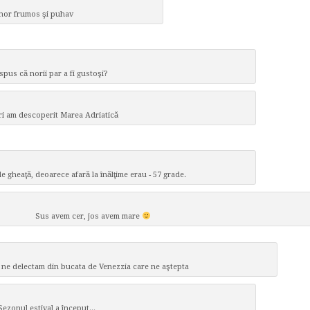
un nor frumos şi puhav
pus că norii par a fi gustoşi?
ri am descoperit Marea Adriatică
de gheaţă, deoarece afară la înălţime erau - 57 grade.
Sus avem cer, jos avem mare
 ne delectam din bucata de Venezzia care ne aştepta
Sezonul estival a început...