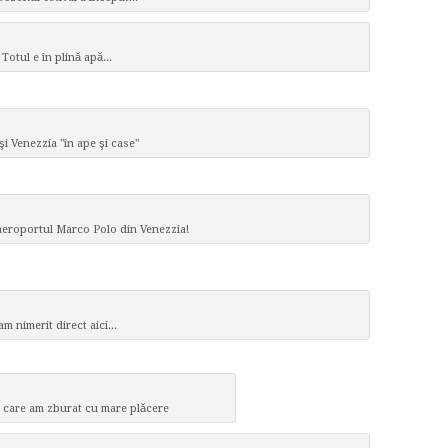
Totul e în plină apă...
 şi Venezzia "în ape şi case"
 aeroportul Marco Polo din Venezzia!
am nimerit direct aici...
în care am zburat cu mare plăcere