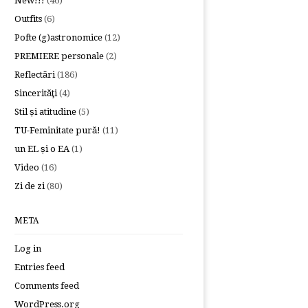
New!!!
(46)
Outfits
(6)
Pofte (g)astronomice
(12)
PREMIERE personale
(2)
Reflectări
(186)
Sincerităţi
(4)
Stil și atitudine
(5)
TU-Feminitate pură!
(11)
un EL și o EA
(1)
Video
(16)
Zi de zi
(80)
META
Log in
Entries feed
Comments feed
WordPress.org