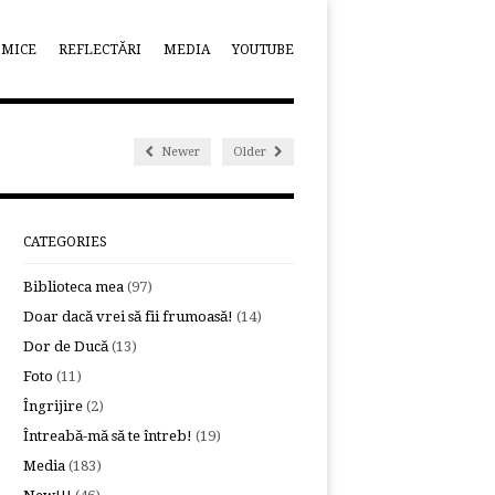
OMICE
REFLECTĂRI
MEDIA
YOUTUBE
Newer
Older
CATEGORIES
Biblioteca mea
(97)
Doar dacă vrei să fii frumoasă!
(14)
Dor de Ducă
(13)
Foto
(11)
Îngrijire
(2)
Întreabă-mă să te întreb!
(19)
Media
(183)