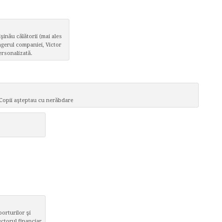
şinău călătorii (mai ales
nagerul companiei, Victor
ersonalizată.
Copii aşteptau cu nerăbdare
porturilor şi
ectorul financiar