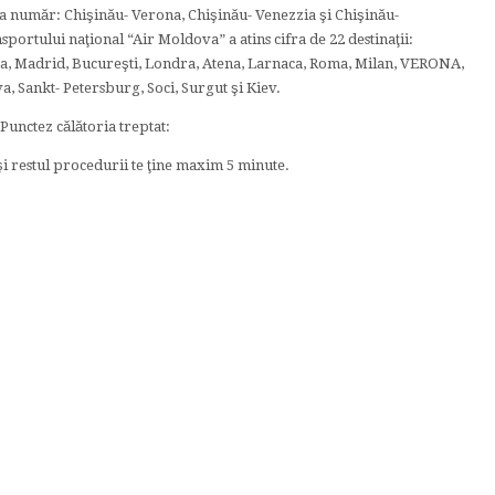
 la număr: Chişinău- Verona, Chişinău- Venezzia şi Chişinău-
portului naţional “Air Moldova” a atins cifra de 22 destinaţii:
ona, Madrid, Bucureşti, Londra, Atena, Larnaca, Roma, Milan, VERONA,
 Sankt- Petersburg, Soci, Surgut şi Kiev.
Punctez călătoria treptat:
 şi restul procedurii te ţine maxim 5 minute.