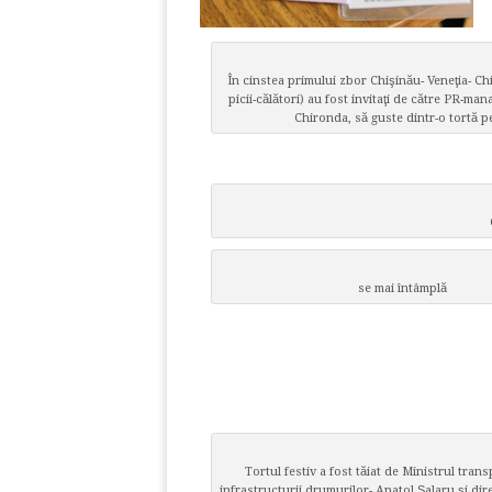
În cinstea primului zbor Chişinău- Veneţia- Chi
picii-călători) au fost invitaţi de către PR-ma
Chironda, să guste dintr-o tortă p
se mai întâmplă
Tortul festiv a fost tăiat de Ministrul trans
infrastructurii drumurilor- Anatol Şalaru şi dir