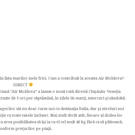
din lista marilor mele frici. Cum a contribuit la aceasta Air Moldova? -
DIRECT
riană “Air Moldova” a lansat o nouă rută directă Chişinău- Veneţia-
ctuate de 3 ori per săptămînă, în zilele de marţi, miercuri şi sâmbătă.
erilor săi nu doar curse noi cu destinaţia Italia, dar şi niveluri noi
ţie cu toate taxele incluse). Mai mult decât atât, fiecare al doilea loc
 avea posibilitatea să îşi ia cu el cel mult 46 kg fără ca să plătească,
conform preţurilor pe piaţă.