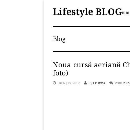
Lifestyle BLOG
BIB
Blog
Noua cursă aeriană Ch
foto)
On 6 Jun, 2012
By
Cristina
With
2 C