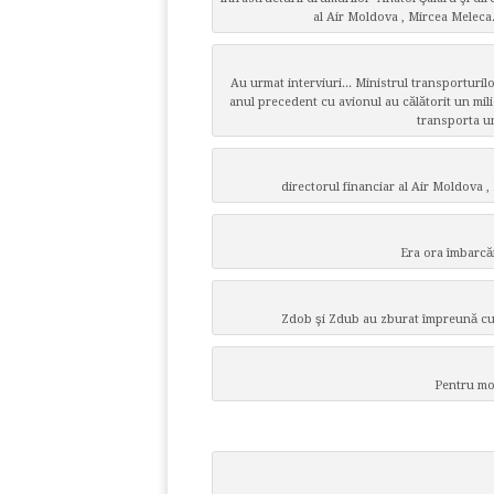
al Air Moldova , Mircea Meleca
Au urmat interviuri... Ministrul transporturil
anul precedent cu avionul au călătorit un mili
transporta un
directorul financiar al Air Moldova ,
Era ora îmbarcăr
Zdob şi Zdub au zburat împreună cu 
Pentru mo