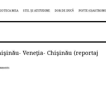
LIOTECA MEA
STIL ȘI ATITUDINE
DOR DE DUCĂ
POFTE (G)ASTRON
işinău- Veneţia- Chişinău (reportaj
omments