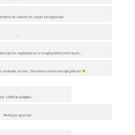
truirea de salvare în cazuri excepţionale
...
tea îşi fac rugăciuni şi se roagă pentru nori uşori...
t credeam că este. Decolarea oferă senzaţii plăcute
lor 11800 m înălţime..
Norii par gustoşi!