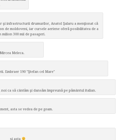
.
or şi infrastructurii drumurilor, Anatol Şalaru a menţionat că
on de moldoveni, iar cursele aeriene oferă posibilitatea de a
 milion 300 mii de pasageri.
 Mircea Meleca.
ii. Embraer 190 "Ştefan cel Mare"
noi ca să cântăm şi dansăm împreună pe pământul italian.
ment, asta se vedea de pe geam.
şi asta