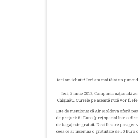
Ieri am izbutit! Ieri am mai tăiat un punct 
Ieri, 5 iunie 2012, Compania naţională ae
Chişinău. Cursele pe această rută vor fi efe
Este de menţionat că Air Moldova oferă pasag
de preţuri: 81 Euro (preţ special într-o direc
de bagaj este gratuit. Deci fiecare pasager va
ceea ce ar însemna o gratuitate de 50 Euro 