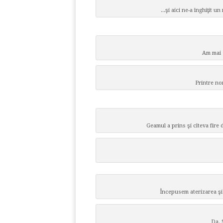
...şi aici ne-a înghiţit 
Am mai s
Printre no
Geamul a prins şi cîteva fire 
Începusem aterizarea şi
Da. 