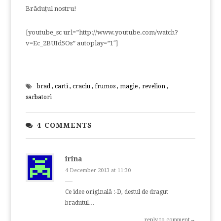
Brăduțul nostru!
[youtube_sc url=”http://www.youtube.com/watch?
v=Ec_2BUId5Os” autoplay=”1″]
brad
,
carti
,
craciu
,
frumos
,
magie
,
revelion
,
sarbatori
4 COMMENTS
irina
4 December 2013 at 11:30
Ce idee originală :-D, destul de dragut
bradutul…
reply to comment→