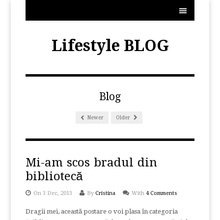
MENU
Lifestyle BLOG
Blog
Newer
Older
Mi-am scos bradul din
bibliotecă
On 3 Dec, 2013
By
Cristina
With
4 Comments
Dragii mei, această postare o voi plasa în categoria