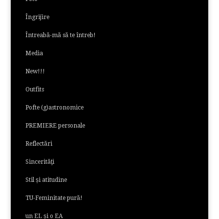
Îngrijire
Întreabă-mă să te întreb!
Media
New!!!
Outfits
Pofte (g)astronomice
PREMIERE personale
Reflectări
Sincerităţi
Stil și atitudine
TU-Feminitate pură!
un EL și o EA