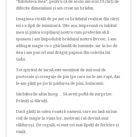
“Biblioteca mea”, pentru că de acolo am scos 19 cărți de
diferite dimensiuni și am creat un brăduț.
Imaginea virală de pe net cu brăduțul realizat din cărți
mi s-a lipit de inimioară. Uite așa, împreună cu iubitul
meu și pisica (copilașul nostru cum preferăm să îi
spunem ) am împodobit brăduțul nostru livresc. I-am
adăugat magie cu o ghirlandă de luminițe, iar în loc de
stea i-am pus cel mai drăguț papion din colecția lui
Gabi.
Tot spiritul de iarnă este menținut de mirosul de
portocale și crenguțe de pin (pe care nu le-am rupt, dar
le-am găsit pe jos în pădurea de pini, buiucani).
Sărbătorile abia încep… Să aveți poftă de surprize.
Primiți și dăruiți.
Dacă găsiți în calea voastră oameni, care nu lasă niciun
colț de magie în viața lor, motivați-i să devină mai
călduroși. De regulă, ei sunt cei mai lipsiți de fericire și
viață.