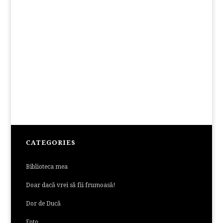
CATEGORIES
Biblioteca mea
Doar dacă vrei să fii frumoasă!
Dor de Ducă
Foto