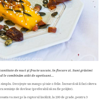
antitate de nuci şi fructe uscate, în fiecare zi. Sunt grăsimi
ând le combinăm atât de apetisant…
E simplu. Decojeşte un mango şi taie o felie. Încearcă să îi faci câteva
 cu seminţe de dovleac (preferabil să nu fie prăjite).
easta va merge la cuptorul încălzit, la 200 de grade, pentru 3