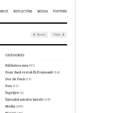
OMICE
REFLECTĂRI
MEDIA
YOUTUBE
Newer
Older
CATEGORIES
Biblioteca mea
(97)
Doar dacă vrei să fii frumoasă!
(14)
Dor de Ducă
(13)
Foto
(11)
Îngrijire
(2)
Întreabă-mă să te întreb!
(19)
Media
(183)