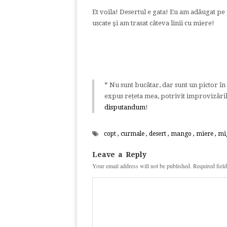
Et voila! Desertul e gata! Eu am adăugat pe 
uscate şi am trasat câteva linii cu miere!
* Nu sunt bucătar, dar sunt un pictor î
expus rețeta mea, potrivit improvizăril
disputandum
!
copt
,
curmale
,
desert
,
mango
,
miere
,
mi
Leave a Reply
Your email address will not be published.
Required fiel