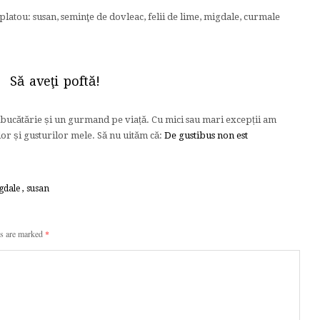
platou: susan, seminţe de dovleac, felii de lime, migdale, curmale
Să aveţi poftă!
n bucătărie și un gurmand pe viață. Cu mici sau mari excepții am
or și gusturilor mele. Să nu uităm că:
De gustibus non est
gdale
,
susan
ds are marked
*