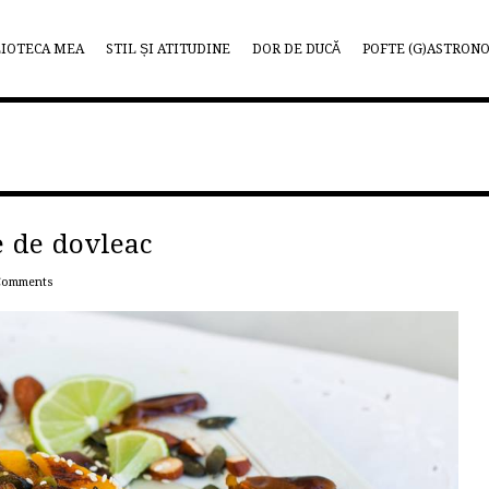
LIOTECA MEA
STIL ȘI ATITUDINE
DOR DE DUCĂ
POFTE (G)ASTRON
 de dovleac
Comments