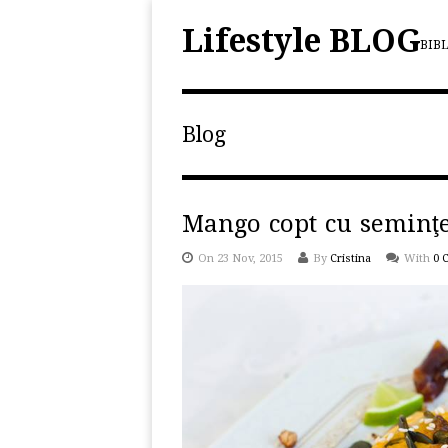
Lifestyle BLOG
BIB
Blog
Mango copt cu seminţe
On 23 Nov, 2015
By
Cristina
With
0 