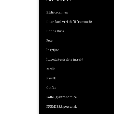
CATEGORIES
Biblioteca mea
Doar dacă vrei să fii frumoasă!
Dor de Ducă
Foto
Îngrijire
Întreabă-mă să te întreb!
Media
New!!!
Outfits
Pofte (g)astronomice
PREMIERE personale