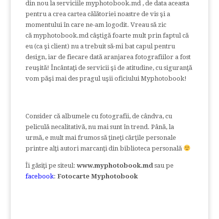
din nou la serviciile myphotobook.md , de data aceasta
pentru a crea cartea călătoriei noastre de vis şi a
momentului în care ne-am logodit. Vreau să zic
că myphotobook.md câştigă foarte mult prin faptul că
eu (ca şi client) nu a trebuit să-mi bat capul pentru
design, iar de fiecare dată aranjarea fotografiilor a fost
reuşită! Încântaţi de servicii şi de atitudine, cu siguranţă
vom păşi mai des pragul uşii oficiului Myphotobook!
Consider că albumele cu fotografii, de cândva, cu
peliculă necalitativă, nu mai sunt în trend. Până, la
urmă, e mult mai frumos să ţineţi cărţile personale
printre alţi autori marcanţi din biblioteca personală
Îi găsiţi pe siteul:
www.myphotobook.md
sau pe
facebook
:
Fotocarte Myphotobook