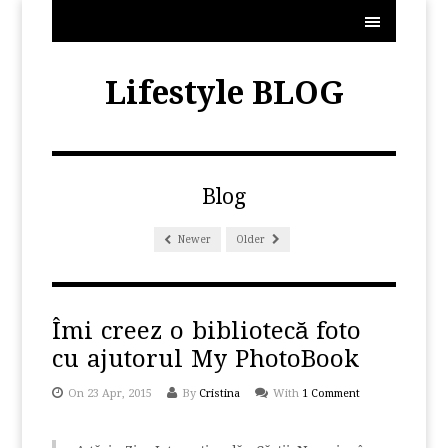
MENU
Lifestyle BLOG
Blog
Newer
Older
Îmi creez o bibliotecă foto
cu ajutorul My PhotoBook
On 23 Apr, 2015
By
Cristina
With
1 Comment