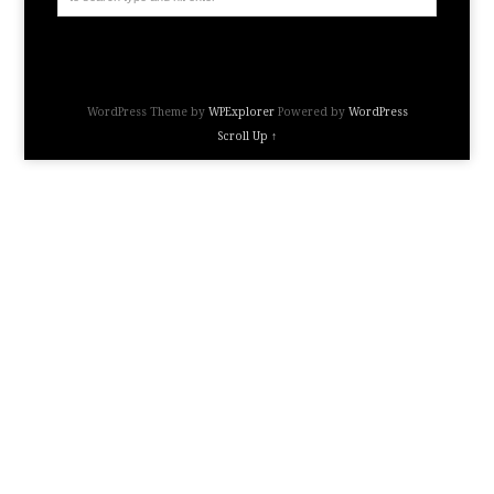
WordPress Theme by
WPExplorer
Powered by
WordPress
Scroll Up ↑