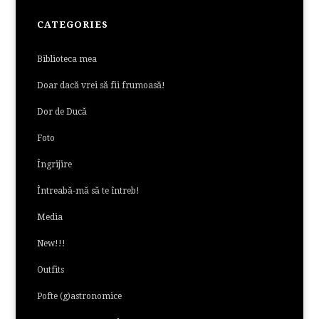
CATEGORIES
Biblioteca mea
Doar dacă vrei să fii frumoasă!
Dor de Ducă
Foto
Îngrijire
Întreabă-mă să te întreb!
Media
New!!!
Outfits
Pofte (g)astronomice