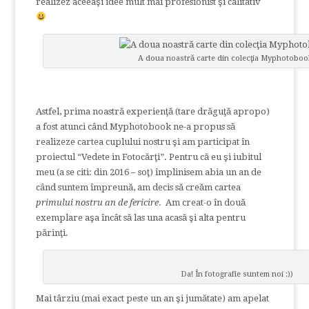
realizez aceeaşi idee mult mai profesionist şi calitativ
A doua noastră carte din colecţia Myphotoboo
Astfel, prima noastră experienţă (tare drăguţă apropo)
a fost atunci când Myphotobook ne-a propus să
realizeze cartea cuplului nostru şi am participat în
proiectul “Vedete in Fotocărţi”. Pentru că eu şi iubitul
meu (a se citi: din 2016 – soţ) împlinisem abia un an de
când suntem împreună, am decis să creăm cartea
primului nostru an de fericire
. Am creat-o în două
exemplare aşa încât să las una acasă şi alta pentru
părinţi.
Da! În fotografie suntem noi :))
Mai târziu (mai exact peste un an şi jumătate) am apelat