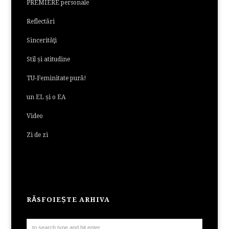
PREMIERE personale
Reflectări
Sincerităţi
Stil și atitudine
TU-Feminitate pură!
un EL și o EA
Video
Zi de zi
RĂSFOIEȘTE ARHIVA