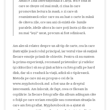
Astăzi e Ziua Internațională a Cărții. Nu e ziua în
care se citește cel mai mult, ci ziua în care
promovăm lectura în masă, o zi care să
reamintească celor care nu au luat o carte în mână
de câteva zile, ore sau ani că există ele- lumile
paralele, ideile altora în care poți înota și din care
nu mai “ieși” uscat, precum ai fost odinioară.
Am ales să relatez despre un alt tip de carte, cea în care
ilustraţiile joacă rolul principal, iar textul vine să susţină
fiecare emoţie prinsă de obiectiv. Pentru că nu suntem
la prima experienţă, recomand prietenilor şi rudelor
(şi cititorilor) să nu-şi ţină arhiva cu fotografii pe hard
disk, dar să o readucă la viaţă, adică să o tipărească.
Metoda pe care mi-au propus-o cei de la
www.myphotobook.md a fost una de-a dreptul
interesantă. Am înlocuit, de fapt, ceea ce făceam în
copilărie: la fiecare fotografie din album adăugam câte
o foiţă pe care scriam emoţiile sau comentam situaţia în
care am fotografiat. Myphotobook m-a ajutat să