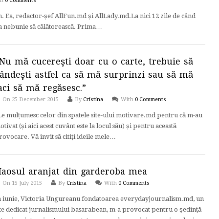
th
0 Comments
m. Ea, redactor-șef AllFun.md și AllLady.md.La nici 12 zile de când
la nebunie să călătorească. Prima…
Nu mă cucereşti doar cu o carte, trebuie să
ândeşti astfel ca să mă surprinzi sau să mă
aci să mă regăsesc.”
On 25 December 2015
By
Cristina
With
0 Comments
e mulțumesc celor din spatele site-ului motivare.md pentru că m-au
otivat (și aici acest cuvânt este la locul său) și pentru această
rovocare. Vă invit să citiți ideile mele…
aosul aranjat din garderoba mea
On 15 July 2015
By
Cristina
With
0 Comments
n iunie, Victoria Ungureanu fondatoarea everydayjournalism.md, un
ite dedicat jurnalismului basarabean, m-a provocat pentru o şedinţă