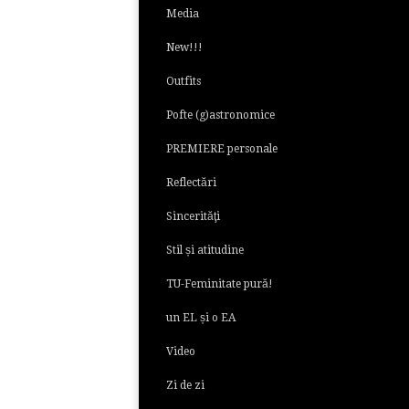
Media
New!!!
Outfits
Pofte (g)astronomice
PREMIERE personale
Reflectări
Sincerităţi
Stil și atitudine
TU-Feminitate pură!
un EL și o EA
Video
Zi de zi