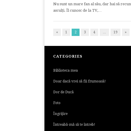
Nu sunt un mare fan al său, dar hai să recun
asculți. Îl cunosc de la TV,…
«
1
2
3
4
…
19
»
CATEGORIES
Biblioteca mea
Doar dacă vrei să fii frumoasă!
Dor de Ducă
Foto
Îngrijire
Întreabă-mă să te întreb!