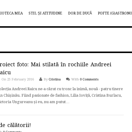
LIOTECA MEA
STIL ȘI ATITUDINE
DOR DE DUCĂ
POFTE (G)ASTRON
roiect foto: Mai stilată în rochiile Andreei
aicu
On 25 February 2016
By
Cristina
With
0 Comments
olecția Andreei Raicu ne-a căzut cu tronc la inimă, nouă - patru tinere
in Chișinău. Fiind pasionate de fashion, Lilia Ioviță, Cristina Burlacu,
ictoria Ungureanu și eu, nu am putut…
e călătorii!