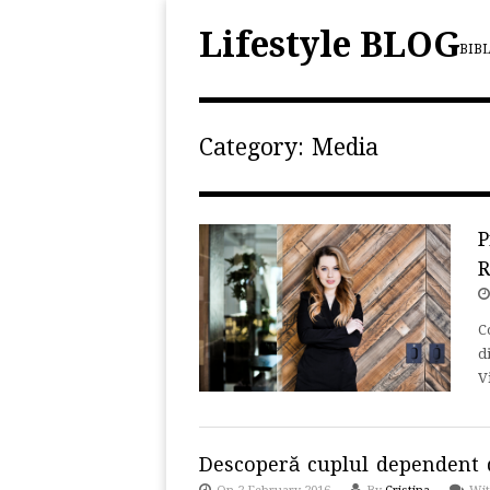
Lifestyle BLOG
BIB
Category:
Media
P
R
C
d
V
Descoperă cuplul dependent d