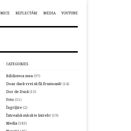
OMICE
REFLECTĂRI
MEDIA
YOUTUBE
CATEGORIES
Biblioteca mea
(97)
Doar dacă vrei să fii frumoasă!
(14)
Dor de Ducă
(13)
Foto
(11)
Îngrijire
(2)
Întreabă-mă să te întreb!
(19)
Media
(183)