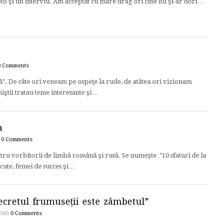
oto şi un interviu. Am acceptat cu mare drag ori cine nu şi-ar dori…
0 Comments
. De câte ori veneam pe ospeţe la rude, de atâtea ori vizionam
iştii tratau teme interesante şi…
a
h
0 Comments
tru vorbitorii de limbă română şi rusă. Se numeşte "10 sfaturi de la
cute, femei de succes şi…
Secretul frumuseții este zâmbetul”
ith
0 Comments