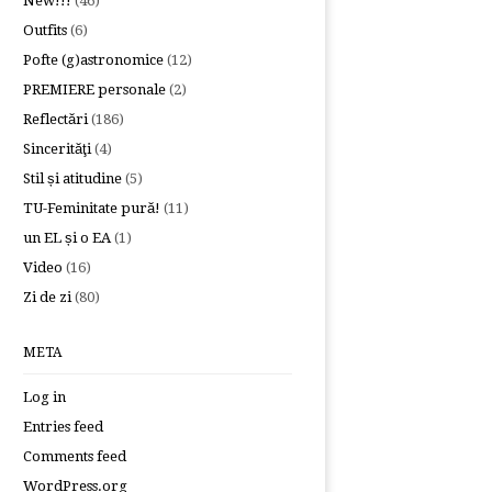
New!!!
(46)
Outfits
(6)
Pofte (g)astronomice
(12)
PREMIERE personale
(2)
Reflectări
(186)
Sincerităţi
(4)
Stil și atitudine
(5)
TU-Feminitate pură!
(11)
un EL și o EA
(1)
Video
(16)
Zi de zi
(80)
META
Log in
Entries feed
Comments feed
WordPress.org