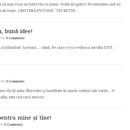
ui că mai vrea un interviu cu mine. Voilà dragilor! Promotime.md au
e și de toate. CRISTINA EVTODII: ”SECRETUL…
u, bună idee!
ith
0 Comments
a schimbat! Aceeași ... zână. Pe care o voi vedea și asculta LIVE
ith
0 Comments
ele îți aduc libertate și luciditate în unele cotituri ale vieții... O
talia, este cea care mereu…
pentru mine și tine!
ith
0 Comments