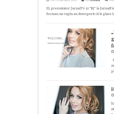
On 2 February 2016
By
Cristina
Wi
El, prezentator JurnalTv și “RJ” la JurnalF
formau un cuplu au descoperit că le place 
„
g
f
L
m
p
H
Î
s