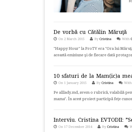
f
De vorbă cu Cătălin Măruţă
On 2 March 2015
By
Cristina
With
"Happy Hour" la ProTV era "Ora lui Măruţă"
această emisiune şi de fiecare dată protagon
10 sfaturi de la Mam(ic)a me
On 1 January 2015
By
Cristina
Wit
Pe alllady.md, avem o rubrică, valabilă pen
mama". În acest proiect participă feţe cunos
Interviu. Cristina EVTODII: ”
On 17 December 2014
By
Cristina
W