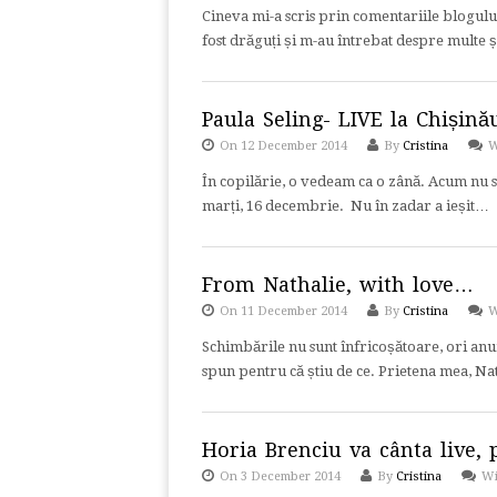
Cineva mi-a scris prin comentariile blogul
fost drăguți și m-au întrebat despre mult
Paula Seling- LIVE la Chișină
On 12 December 2014
By
Cristina
W
În copilărie, o vedeam ca o zână. Acum nu s-
marți, 16 decembrie. Nu în zadar a ieșit…
From Nathalie, with love…
On 11 December 2014
By
Cristina
W
Schimbările nu sunt înfricoșătoare, ori anume 
spun pentru că știu de ce. Prietena mea, Na
Horia Brenciu va cânta live, 
On 3 December 2014
By
Cristina
W