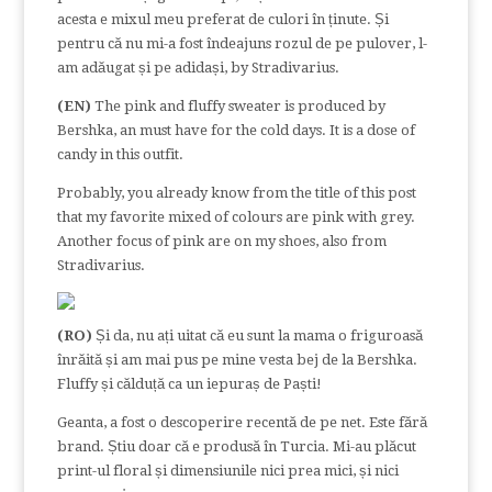
acesta e mixul meu preferat de culori în ținute. Și
pentru că nu mi-a fost îndeajuns rozul de pe pulover, l-
am adăugat și pe adidași, by Stradivarius.
(EN)
The pink and fluffy sweater is produced by
Bershka, an must have for the cold days. It is a dose of
candy in this outfit.
Probably, you already know from the title of this post
that my favorite mixed of colours are pink with grey.
Another focus of pink are on my shoes, also from
Stradivarius.
(RO)
Și da, nu ați uitat că eu sunt la mama o friguroasă
înrăită și am mai pus pe mine vesta bej de la Bershka.
Fluffy și călduță ca un iepuraș de Paști!
Geanta, a fost o descoperire recentă de pe net. Este fără
brand. Știu doar că e produsă în Turcia. Mi-au plăcut
print-ul floral și dimensiunile nici prea mici, și nici