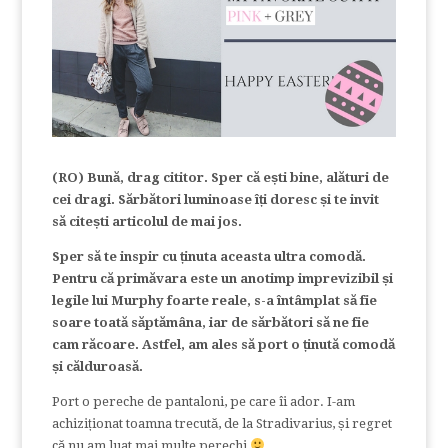
(RO) Bună, drag cititor. Sper că ești bine, alături de
cei dragi. Sărbători luminoase îți doresc și te invit
să citești articolul de mai jos.
Sper să te inspir cu ținuta aceasta ultra comodă.
Pentru că primăvara este un anotimp imprevizibil și
legile lui Murphy foarte reale, s-a întâmplat să fie
soare toată săptămâna, iar de sărbători să ne fie
cam răcoare. Astfel, am ales să port o ținută comodă
și călduroasă.
Port o pereche de pantaloni, pe care îi ador. I-am
achiziționat toamna trecută, de la Stradivarius, și regret
că nu am luat mai multe perechi