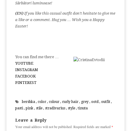
Sărbători luminoase!
(EN)
If you like this casual outfit don’t hesitate to give me
a like or a comment. Hug you … Wish you a Happy
Easter!
You can find me there …
YOUTUBE
INSTAGRAM
FACEBOOK
PINTEREST
bershka
,
color
,
colour
,
curly hair
,
grey
,
ootd
,
outfit
,
pasti
,
pink
,
stile
,
stradivarius
,
style
,
tinuta
Leave a Reply
Your email address will not be published.
Required fields are marked
*