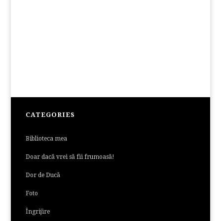
CATEGORIES
Biblioteca mea
Doar dacă vrei să fii frumoasă!
Dor de Ducă
Foto
Îngrijire