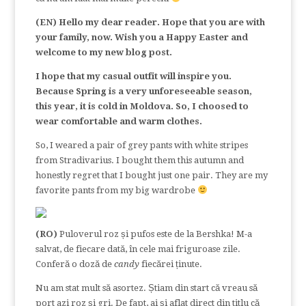
(EN) Hello my dear reader. Hope that you are with
your family, now. Wish you a Happy Easter and
welcome to my new blog post.
I hope that my casual outfit will inspire you.
Because Spring is a very unforeseeable season,
this year, it is cold in Moldova. So, I choosed to
wear comfortable and warm clothes.
So, I weared a pair of grey pants with white stripes
from Stradivarius. I bought them this autumn and
honestly regret that I bought just one pair. They are my
favorite pants from my big wardrobe
(RO)
Puloverul roz și pufos este de la Bershka! M-a
salvat, de fiecare dată, în cele mai friguroase zile.
Conferă o doză de
candy
fiecărei ținute.
Nu am stat mult să asortez. Știam din start că vreau să
port azi roz și gri. De fapt, ai și aflat direct din titlu că