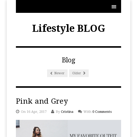
MENU
Lifestyle BLOG
Blog
Newer
Older
Pink and Grey
On 16 Apr, 2017
By
Cristina
With
0 Comments