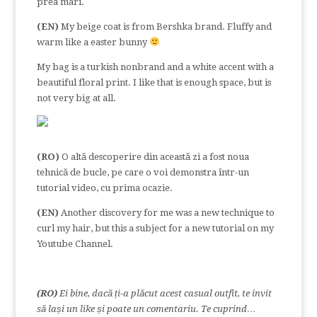
prea mari.
(EN)
My beige coat is from Bershka brand. Fluffy and
warm like a easter bunny
My bag is a turkish nonbrand and a white accent with a
beautiful floral print. I like that is enough space, but is
not very big at all.
(RO)
O altă descoperire din această zi a fost noua
tehnică de bucle, pe care o voi demonstra într-un
tutorial video, cu prima ocazie.
(EN)
Another discovery for me was a new technique to
curl my hair, but this a subject for a new tutorial on my
Youtube Channel.
(RO)
Ei bine, dacă ți-a plăcut acest casual outfit, te invit
să lași un like și poate un comentariu. Te cuprind…