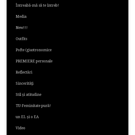
Întreabă-mă să te întreb!
Media
New!!!
Outfits
Pofte (g)astronomice
PREMIERE personale
Reflectări
Sincerităţi
Stil și atitudine
TU-Feminitate pură!
un EL și o EA
Video