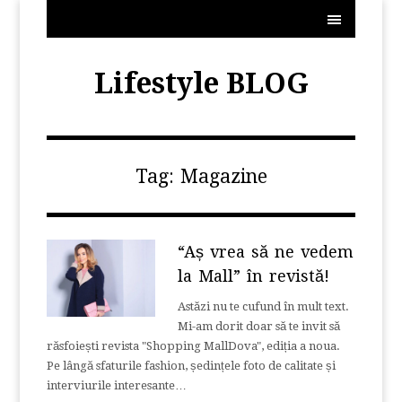
MENU
Lifestyle BLOG
Tag:
Magazine
“Aș vrea să ne vedem
la Mall” în revistă!
Astăzi nu te cufund în mult text.
Mi-am dorit doar să te invit să
răsfoiești revista "Shopping MallDova", ediția a noua.
Pe lângă sfaturile fashion, ședințele foto de calitate și
interviurile interesante…