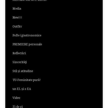
Media
New!!!
Outfits
Pofte (g)astronomice
PREMIERE personale
Reflectări
Sincerităţi
Stil și atitudine
TU-Feminitate pură!
un EL și o EA
Video
Zi de zi