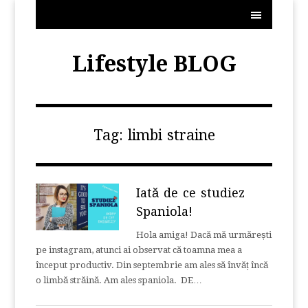
MENU
Lifestyle BLOG
Tag:
limbi straine
Iată de ce studiez
Spaniola!
Hola amiga! Dacă mă urmărești
pe instagram, atunci ai observat că toamna mea a
început productiv. Din septembrie am ales să învăț încă
o limbă străină. Am ales spaniola. DE…