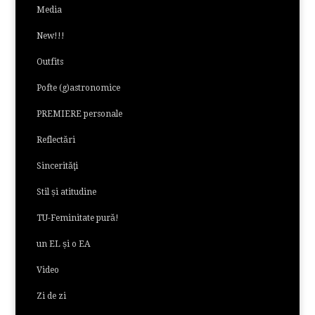
Media
New!!!
Outfits
Pofte (g)astronomice
PREMIERE personale
Reflectări
Sincerităţi
Stil și atitudine
TU-Feminitate pură!
un EL și o EA
Video
Zi de zi