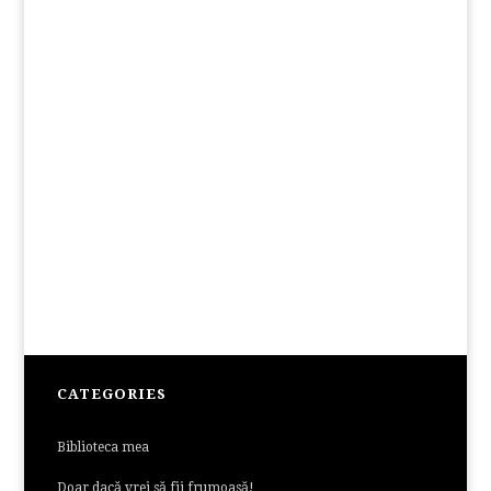
CATEGORIES
Biblioteca mea
Doar dacă vrei să fii frumoasă!