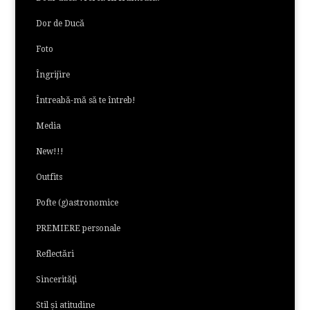
Dor de Ducă
Foto
Îngrijire
Întreabă-mă să te întreb!
Media
New!!!
Outfits
Pofte (g)astronomice
PREMIERE personale
Reflectări
Sincerităţi
Stil și atitudine