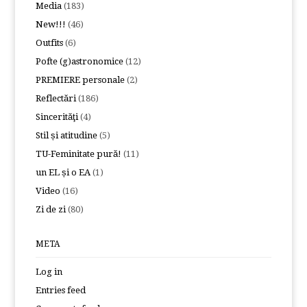
Media
(183)
New!!!
(46)
Outfits
(6)
Pofte (g)astronomice
(12)
PREMIERE personale
(2)
Reflectări
(186)
Sincerităţi
(4)
Stil și atitudine
(5)
TU-Feminitate pură!
(11)
un EL și o EA
(1)
Video
(16)
Zi de zi
(80)
META
Log in
Entries feed