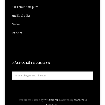
TU-Feminitate pură!
un EL și o EA
Video
Zi de zi
RĂSFOIEȘTE ARHIVA
WordPress Theme by
WPExplorer
Powered by
WordPress