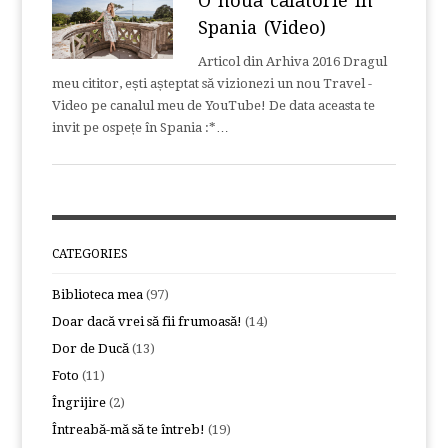
O nouă călătorie în
Spania (Video)
Articol din Arhiva 2016 Dragul
meu cititor, ești așteptat să vizionezi un nou Travel -
Video pe canalul meu de YouTube! De data aceasta te
invit pe ospețe în Spania :*…
CATEGORIES
Biblioteca mea
(97)
Doar dacă vrei să fii frumoasă!
(14)
Dor de Ducă
(13)
Foto
(11)
Îngrijire
(2)
Întreabă-mă să te întreb!
(19)