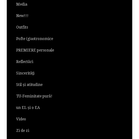
Media
New!!!
Outfits
Pofte (g)astronomice
PREMIERE personale
Reflectări
Sincerităţi
Stil și atitudine
TU-Feminitate pură!
un EL și o EA
Video
Zi de zi